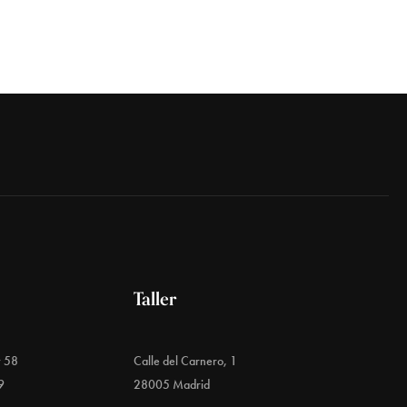
Taller
y 58
Calle del Carnero, 1
9
28005 Madrid