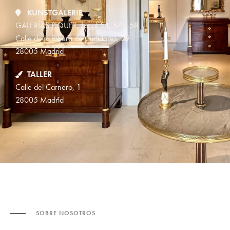
KUNSTGALERIE
GALERÍAS PIQUER, Local 54, 57 y 58
Calle de la Ribera de Curtidores, 29
28005 Madrid
TALLER
Calle del Carnero, 1
28005 Madrid
SOBRE NOSOTROS