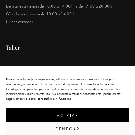
De martes a viernes de 10:00 a 14:00 h. y de 17:00 a 20:00 h.
Sábados y domingos de 10:00 a 14:00 h.
(Lunes cerrado)
Taller
Calle del Carnero, 1
28005 Madrid
Para ofrecer las mejores experiencias, utilizamos tecnologías como las cookies para
almacenar y/o acceder a la información del dispositivo. El consentimiento de estas
tecnologías nos permitirá procesar datos como el comportamiento de navegación o las
identificaciones únicas en este sitio. No consentir o retirar el consentimiento, puede afectar
negativamente a ciertas características y funciones.
ACEPTAR
© 2022 Kunstgalerie by
Kodikas
. All rights reserved. |
Aviso legal
|
DENEGAR
Política de privacidad
|
Política de cookies