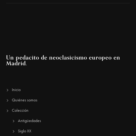
Un pedacito de neoclasicismo europeo en
Madrid.
Inicio
Quiénes somos
Colección
Antigüedades
Siglo XX