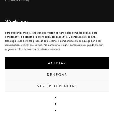
Workshop
Para ofrecer las mejores experiencias, utilizamos tecnologías como las cookies para
almacenar y/o acceder a la información del dispositivo. El consentimiento de estas
Calle del Carnero, 1
tecnologías nos permitirá procesar datos como el comportamiento de navegación o las
identificaciones únicas en este sitio. No consentir o retirar el consentimiento, puede afectar
28005 Madrid
negativamente a ciertas características y funciones.
ACEPTAR
DENEGAR
VER PREFERENCIAS
© 2022 Kunstgalerie by
Kodikas
. All rights reserved. |
Aviso legal
|
Política de privacidad
|
Política de cookies