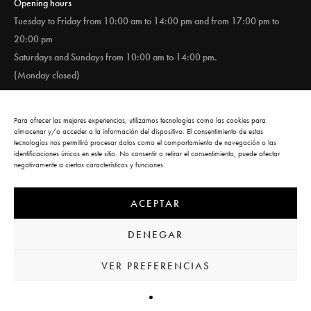
Opening hours
Tuesday to Friday from 10:00 am to 14:00 pm and from 17:00 pm to
20:00 pm
Saturdays and Sundays from 10:00 am to 14:00 pm.
(Monday closed)
Para ofrecer las mejores experiencias, utilizamos tecnologías como las cookies para
Workshop
almacenar y/o acceder a la información del dispositivo. El consentimiento de estas
tecnologías nos permitirá procesar datos como el comportamiento de navegación o las
identificaciones únicas en este sitio. No consentir o retirar el consentimiento, puede afectar
negativamente a ciertas características y funciones.
Calle del Carnero, 1
28005 Madrid
ACEPTAR
DENEGAR
VER PREFERENCIAS