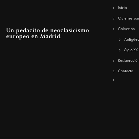
Inicio
Quiénes so
Un pedacito de neoclasicismo
Colección
europeo en Madrid.
Antigüe
Siglo XX
Restauració
Contacto