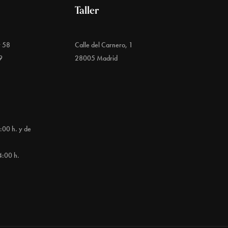
Taller
y 58
Calle del Carnero, 1
9
28005 Madrid
:00 h. y de
4:00 h.