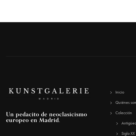
Inicio
Quiénes so
Un pedacito de neoclasicismo
Colección
europeo en Madrid.
Antigüe
Siglo XX