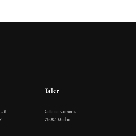
Taller
y 58
Calle del Carnero, 1
9
28005 Madrid