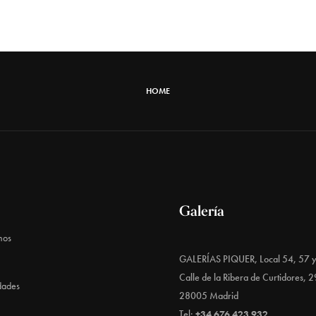
HOME
Galería
mos
GALERÍAS PIQUER, Local 54, 57 
Calle de la Ribera de Curtidores, 2
dades
28005 Madrid
Tel:
+34 676 423 932