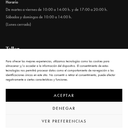
Horario
De martes a viernes de 10:00 a 14:00 h. y de 17:00 a 20:00 h.
Sábados y domingos de 10:00 a 14:00 h.
(Lunes cerrado)
Taller
Para ofrecer las mejores experiencias, utilizamos tecnologías como las cookies para
almacenar y/o acceder a la información del dispositivo. El consentimiento de estas
Calle del Carnero, 1
tecnologías nos permitirá procesar datos como el comportamiento de navegación o las
identificaciones únicas en este sitio. No consentir o retirar el consentimiento, puede afectar
28005 Madrid
negativamente a ciertas características y funciones.
ACEPTAR
DENEGAR
VER PREFERENCIAS
© 2022 Kunstgalerie by
Kodikas
. All rights reserved. |
Aviso legal
|